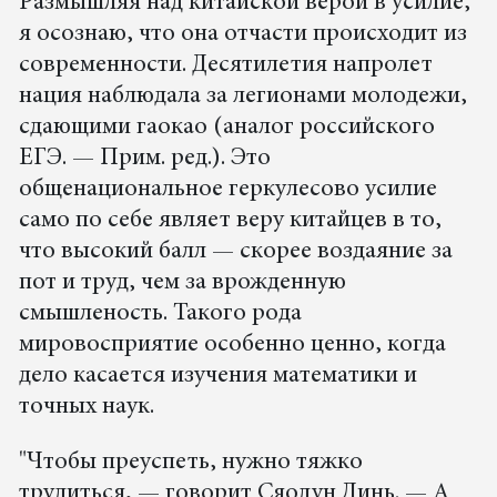
Размышляя над китайской верой в усилие,
я осознаю, что она отчасти происходит из
современности. Десятилетия напролет
нация наблюдала за легионами молодежи,
сдающими гаокао (аналог российского
ЕГЭ. — Прим. ред.). Это
общенациональное геркулесово усилие
само по себе являет веру китайцев в то,
что высокий балл — скорее воздаяние за
пот и труд, чем за врожденную
смышленость. Такого рода
мировосприятие особенно ценно, когда
дело касается изучения математики и
точных наук.
"Чтобы преуспеть, нужно тяжко
трудиться, — говорит Сяодун Линь. — А