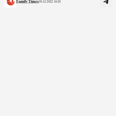
Family Times
30.12.2022 10:20
Фото: архив «Мать и дитя», Nadezhda Moryak / pexels.com
О заморозке яйцеклеток мир впервые