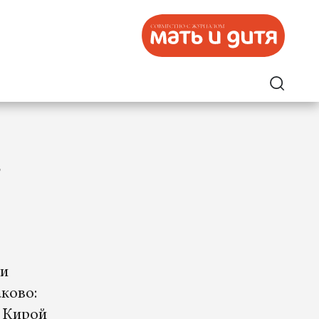
-
 и
ково:
м Кирой