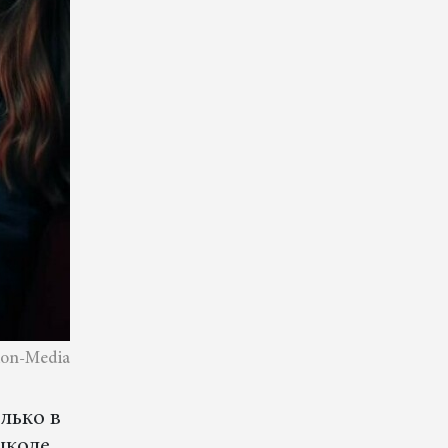
ion-Media
лько в
школе