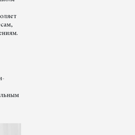
м
воляет
есам,
ениям.
н-
альным