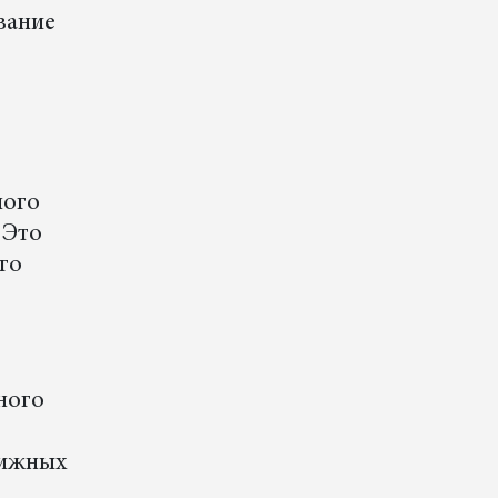
вание
ного
 Это
его
ного
нижных