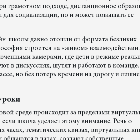
при грамотном подходе, дистанционное образо
ы для социализации, но и может повышать ее
н-школы давно отошли от формата безликих
лософия строится на «живом» взаимодействии.
юченными камерами, где дети в режиме реаль
ют в дискуссиях, шутят и работают в команде.
ассе, но без потерь времени на дорогу и лишн
 уроки
вой среде происходит за пределами виртуаль
, если школа уделяет этому внимание. Речь о
ых часах, тематических квизах, виртуальных к
и общаются в чатах, создают собственные