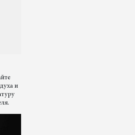
айте
духа и
атуру
еля.