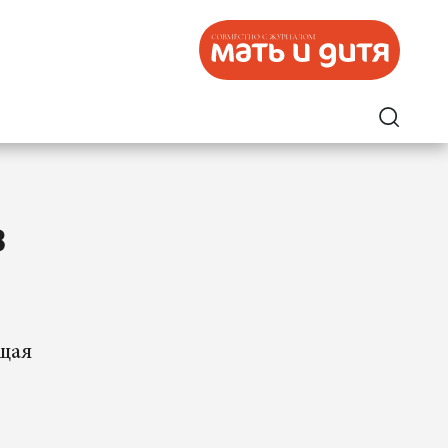
в
ющая