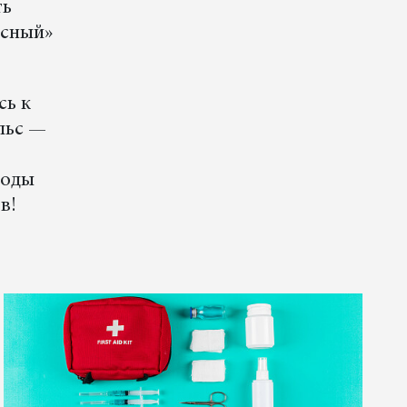
ть
рсный»
сь к
ульс —
роды
в!