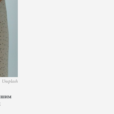
Unsplash
учшим
х