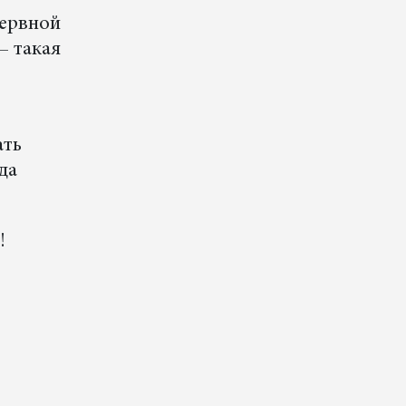
нервной
— такая
ать
да
!