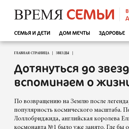
В
Д
СЕМЬЯ И ДЕТИ
ДОМ МЕЧТЫ
ЗДОРОВЬЕ
ГЛАВНАЯ СТРАНИЦА
ЗВЕЗДЫ
Дотянуться до звезд
вспоминаем о жизни
По возвращению на Землю после легенда
популярность космического масштаба. По
Лоллобриджида, английская королева Ели
космонавта №1 было уже занято. Где бы о