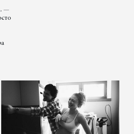
. —
осто
ра