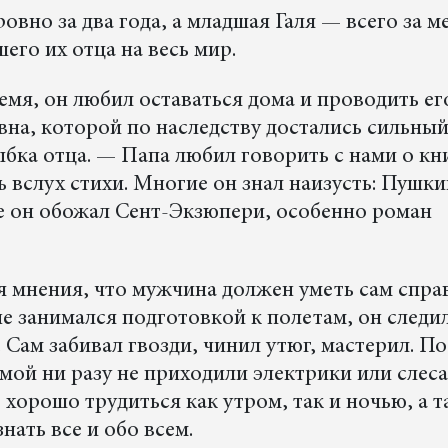
овно за два года, а младшая Галя — всего за м
его их отца на весь мир.
емя, он любил оставаться дома и проводить ег
на, которой по наследству достались сильны
бка отца. — Папа любил говорить с нами о кн
ь вслух стихи. Многие он знал наизусть: Пушки
е он обожал Сент-Экзюпери, особенно роман
 мнения, что мужчина должен уметь сам спра
не занимался подготовкой к полетам, он следи
 Сам забивал гвозди, чинил утюг, мастерил. По
мой ни разу не приходили электрики или слеса
хорошо трудиться как утром, так и ночью, а 
ать все и обо всем.