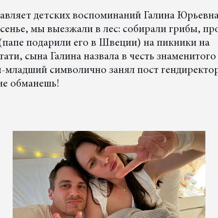
бавляет детских воспоминаний Галина Юрьевна
сенье, мы выезжали в лес: собирали грибы, пр
 (папе подарили его в Швеции) на пикники на
ати, сына Галина назвала в честь знаменитого
й-младший символично занял пост гендиректо
не обманешь!