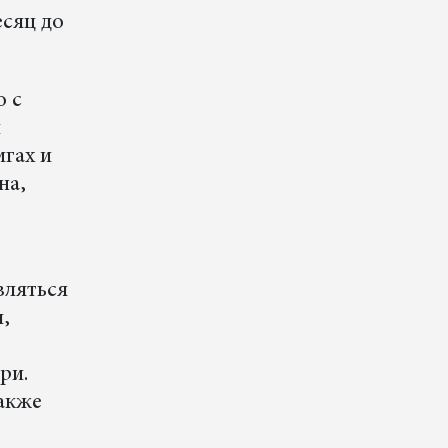
есяц до
о с
й
игах и
на,
вляться
л,
ри.
также