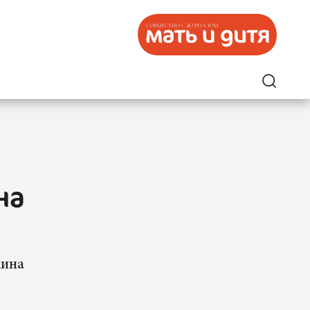
на
жина