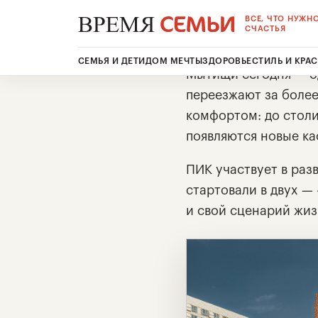
ВСЕ, ЧТО НУЖН
СЧАСТЬЯ
СЕМЬЯ И ДЕТИ
ДОМ МЕЧТЫ
ЗДОРОВЬЕ
СТИЛЬ И КРА
Мытищи сегодня — о
переезжают за боле
комфортом: до столи
появляются новые ка
ПИК участвует в раз
стартовали в двух —
и свой сценарий жиз