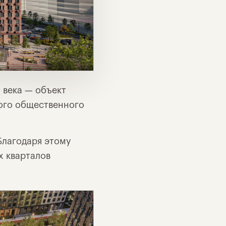
 века — объект
вого общественного
Благодаря этому
х кварталов