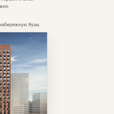
ужно
 набережную Яузы.