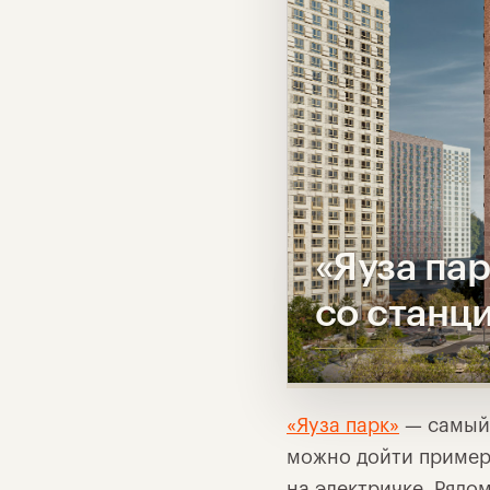
«Яуза па
со станц
«Яуза парк»
— самый 
можно дойти примерн
на электричке. Рядо