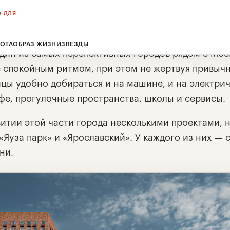
О ДЛЯ
СОТА
ОБРАЗ ЖИЗНИ
ЗВЕЗДЫ
дин из самых перспективных городов рядом с Мос
е спокойным ритмом, при этом не жертвуя привыч
цы удобно добираться и на машине, и на электрич
фе, прогулочные пространства, школы и сервисы.
витии этой части города несколькими проектами, 
 «Яуза парк» и «Ярославский». У каждого из них —
ни.