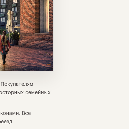
. Покупателям
просторных семейных
конами. Все
реезд