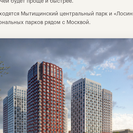
чей будет проще и быстрее.
аходятся Мытищинский центральный парк и «Лосин
ональных парков рядом с Москвой.