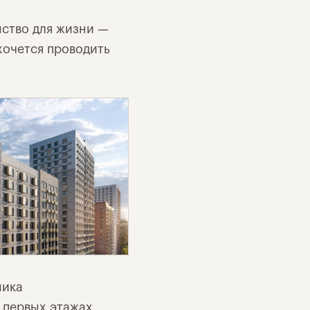
нство для жизни —
хочется проводить
ника
а первых этажах