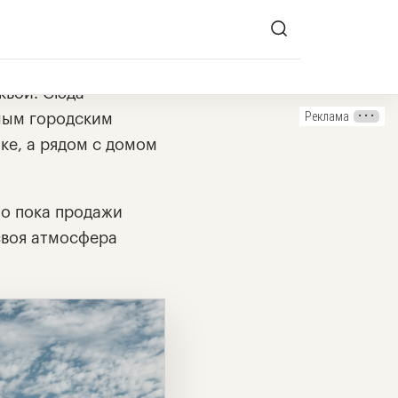
квой. Сюда
Реклама
ным городским
ке, а рядом с домом
но пока продажи
 своя атмосфера