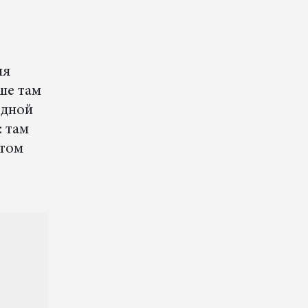
ля
ше там
одной
: там
етом