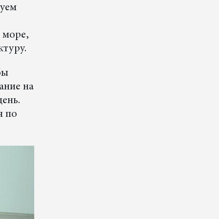
вуем
 море,
ктуру.
бы
ание на
день.
я по