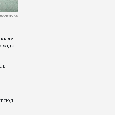
лесников
после
роходя
i в
т под