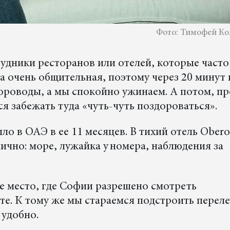
Фото: Тимофей Ко
дники ресторанов или отелей, которые часто
очень общительная, поэтому через 20 минут 
хороводы, а мы спокойно ужинаем. А потом, п
я забежать туда «чуть-чуть поздороваться».
о в ОАЭ в ее 11 месяцев. В тихий отель Obero
ично: море, лужайка у номера, наблюдения за
 место, где Софии разрешено смотреть
те. К тому же мы стараемся подстроить переле
 удобно.