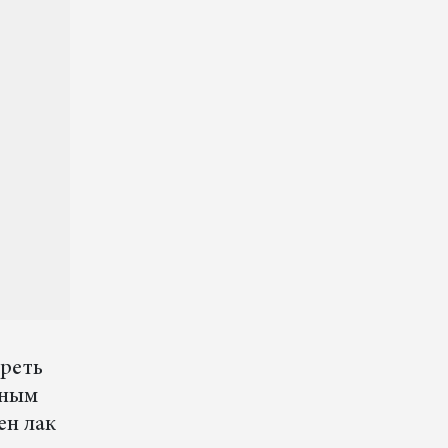
треть
рным
ен лак