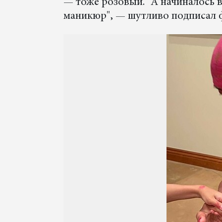
— тоже розовый. "А начиналось в
маникюр", — шутливо подписал ф