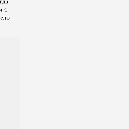
гда
и 4-
дело